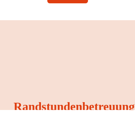
Randstundenbetreuung
Zusätzlich zum Angebot des offenen Ganztags, besteht
die Möglichkeit Ihr Kind für die kürzere